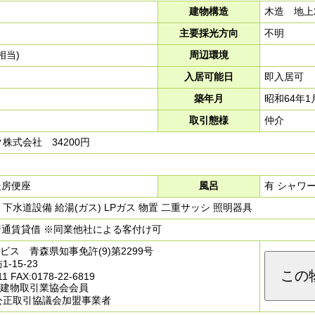
建物構造
木造 地上
主要採光方向
不明
月相当)
周辺環境
入居可能日
即入居可
築年月
昭和64年1
取引態様
仲介
株式会社 34200円
暖房便座
風呂
有 シャワ
 下水道設備 給湯(ガス) LPガス 物置 二重サッシ 照明器具
普通賃貸借 ※同業他社による客付け可
ビス 青森県知事免許(9)第2299号
15-23
この
11 FAX:0178-22-6819
地建物取引業協会会員
公正取引協議会加盟事業者