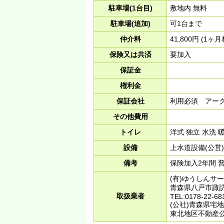
駐車場(1台目)
敷地内 無料
駐車場(追加)
可1台まで
仲介料
41,800円 (1ヶ
保険又は共済
要加入
保証金
権利金
保証会社
利用必須 アーク
その他費用
トイレ
洋式 独立 水洗 
設備
上水道設備(公営)
備考
保険加入2年間 
(有)ゆうしんサー
青森県八戸市諏訪1-
取扱業者
TEL:0178-22-68
(公社)青森県宅
東北地区不動産