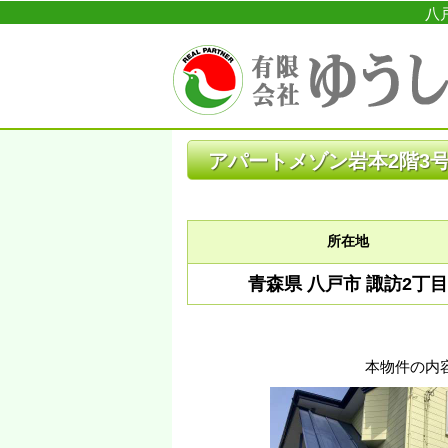
八
アパートメゾン岩本2階3
所在地
青森県 八戸市 諏訪2丁目
本物件の内