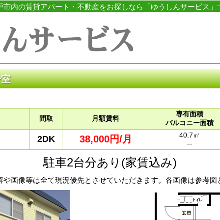
戸市内の賃貸アパート・不動産をお探しなら「ゆうしんサービス」
号室
専有面積
間取
月額賃料
バルコニー面積
40.7㎡
38,000円/月
2DK
─
駐車2台分あり(家賃込み)
容や画像等は全て現況優先とさせていただきます。各画像は参考図