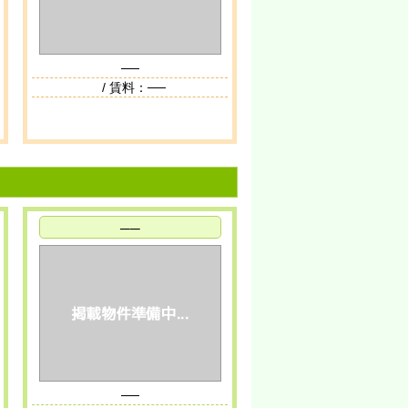
──
/ 賃料：──
──
──