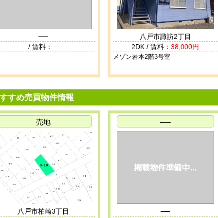
──
八戸市諏訪2丁目
/ 賃料：──
2DK / 賃料：
38,000円
メゾン岩本2階3号室
すすめ売買物件情報
売地
──
八戸市柏崎3丁目
──