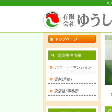
八
トップページ
賃貸物件情報
アパート・マンション
貸家(戸建)
貸店舗･事務所
お