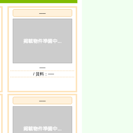
──
──
/ 賃料：──
──