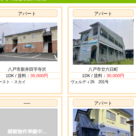
アパート
アパート
八戸市新井田字寺沢
八戸市廿六日町
1DK / 賃料：
35,000円
1DK / 賃料：
30,000円
ースト・スカイ
ヴェルディ26 201号
──
アパート